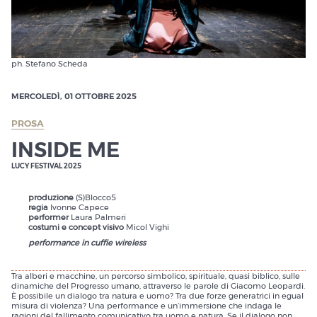
ph. Stefano Scheda
MERCOLEDÌ, 01 OTTOBRE 2025
PROSA
INSIDE ME
LUCY FESTIVAL 2025
produzione
(S)Blocco5
regia
Ivonne Capece
performer
Laura Palmeri
costumi e concept visivo
Micol Vighi
performance in cuffie wireless
Tra alberi e macchine, un percorso simbolico, spirituale, quasi biblico, sulle
dinamiche del Progresso umano, attraverso le parole di Giacomo Leopardi.
È possibile un dialogo tra natura e uomo? Tra due forze generatrici in egual
misura di violenza? Una performance e un’immersione che indaga le
ragioni del fallimento comunicativo tra uomo e natura. Se il dialogo non