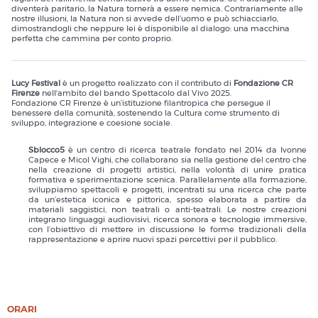
diventerà paritario, la Natura tornerà a essere nemica. Contrariamente alle
nostre illusioni, la Natura non si avvede dell’uomo e può schiacciarlo,
dimostrandogli che neppure lei è disponibile al dialogo: una macchina
perfetta che cammina per conto proprio.
Lucy Festival
è un progetto realizzato con il contributo di
Fondazione CR
Firenze
nell'ambito del bando Spettacolo dal Vivo 2025.
Fondazione CR Firenze è un’istituzione filantropica che persegue il
benessere della comunità, sostenendo la Cultura come strumento di
sviluppo, integrazione e coesione sociale.
Sblocco5
è un centro di ricerca teatrale fondato nel 2014 da Ivonne
Capece e Micol Vighi, che collaborano sia nella gestione del centro che
nella creazione di progetti artistici, nella volontà di unire pratica
formativa e sperimentazione scenica. Parallelamente alla formazione,
sviluppiamo spettacoli e progetti, incentrati su una ricerca che parte
da un’estetica iconica e pittorica, spesso elaborata a partire da
materiali saggistici, non teatrali o anti-teatrali. Le nostre creazioni
integrano linguaggi audiovisivi, ricerca sonora e tecnologie immersive,
con l’obiettivo di mettere in discussione le forme tradizionali della
rappresentazione e aprire nuovi spazi percettivi per il pubblico.
ORARI