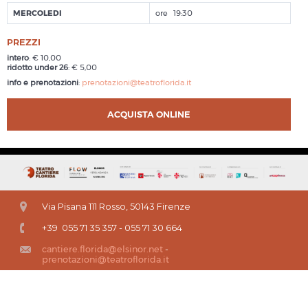
MERCOLEDI
19:30
PREZZI
intero
: € 10,00
ridotto under 26
: € 5,00
info e prenotazioni
:
prenotazioni@teatroflorida.it
ACQUISTA ONLINE
Via Pisana 111 Rosso, 50143 Firenze
+39 055 71 35 357 - 055 71 30 664
cantiere.florida@elsinor.net
-
prenotazioni@teatroflorida.it