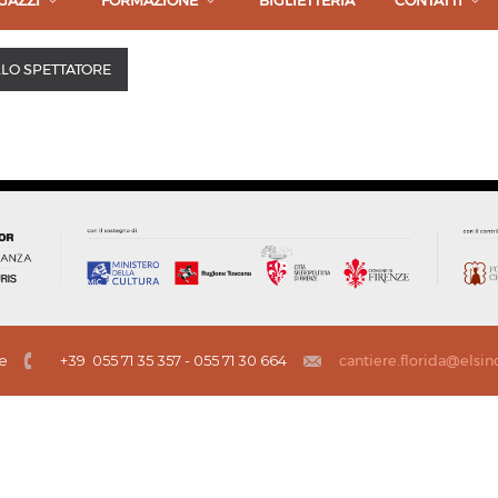
GAZZI
FORMAZIONE
BIGLIETTERIA
CONTATTI
LO SPETTATORE
ze
+39 055 71 35 357 - 055 71 30 664
cantiere.florida@elsin