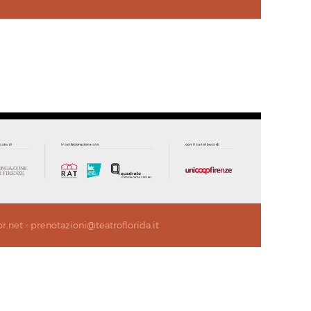
or.net
-
prenotazioni@teatroflorida.it