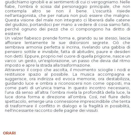
giudichiamo ignobili e ai sentimenti di cui ci vergogniamo. Nelle
fiabe, l'ombra è scissa dal personaggio principale, che non
contempla altro se non il bene. L'oscurità risiede
nell'antagonista, che per natura non può essere che maligno.
Questa visione del male non integrato ci libererà dalle catene
del giudizio, portandoci per mano a vedere di cosa siamo fatti,
perché ognuno dei pezzi che ci compongono ha diritto di
esistere.
Un valzer fiabesco prende forma e, girando su se stesso, lascia
affiorare lentamente le sue distorsioni segrete. Ciò che
sembrava armonia perfetta si incrina, rivelando una gabbia di
pensiero sottile e invisibile, fatta di abitudini, paure e desideri
non detti. Eppure, proprio nel cuore di quella prigione, nasce un
varco: un gesto, un'esplorazione, un passo che devia dal ritmo
imposto e apre la strada alla trasformazione.
Attraverso il corpo che ascolta, il movimento scioglie i nodi e
restituisce spazio al possibile. La musica accompagna e
suggerisce, ora indirizza ed evoca memorie, ora destabilizza,
guidando luce e ombra a riconoscersi non come opposti, ma
come parti di un’unica trama. In questo incontro necessario,
l’una dà senso all’altra: l’ombra rivela la profondità della luce, la
luce dona forma e direzione all’ombra. Così, nel fluire dello
spettacolo, emerge una connessione imprescindibile che tenta
di trasformare il conflitto in dialogo e la fragilità in possibilità,
nell'incessante racconto delle pagine dei vissuti.
ORARI