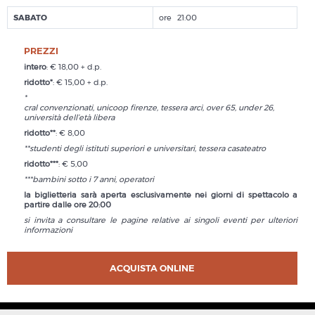
SABATO
21:00
PREZZI
intero
: € 18,00 + d.p.
ridotto*
: € 15,00 + d.p.
*
cral convenzionati, unicoop firenze, tessera arci, over 65, under 26,
università dell’età libera
ridotto**
: € 8,00
**studenti degli istituti superiori e universitari, tessera casateatro
ridotto***
: € 5,00
***bambini sotto i 7 anni, operatori
la biglietteria sarà aperta esclusivamente nei giorni di spettacolo a
partire dalle ore 20:00
si invita a consultare le pagine relative ai singoli eventi per ulteriori
informazioni
ACQUISTA ONLINE