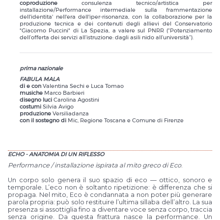
coproduzione
consulenza tecnico/artistica per
installazione/Performance intermediale sulla frammentazione
dell'identita' nell'era dell'iper-risonanza, con la collaborazione per la
produzione tecnica e dei contenuti degli allievi del Conservatorio
"Giacomo Puccini" di La Spezia, a valere sul PNRR (“Potenziamento
dell’offerta dei servizi all’istruzione: dagli asili nido all’università”).
prima nazionale
FABULA MALA
di e con
Valentina Sechi e Luca Tomao
musiche
Marco Barbieri
disegno luci
Carolina Agostini
costumi
Silvia Avigo
produzione
Versiliadanza
con il sostegno di
Mic, Regione Toscana e Comune di Firenze
ECHO - ANATOMIA DI UN RIFLESSO
Performance / installazione ispirata al mito greco di Eco
.
Un corpo solo genera il suo spazio di eco — ottico, sonoro e
temporale. L’eco non è soltanto ripetizione: è differenza che si
propaga. Nel mito, Eco è condannata a non poter più generare
parola propria: può solo restituire l’ultima sillaba dell’altro. La sua
presenza si assottiglia fino a diventare voce senza corpo, traccia
senza origine. Da questa frattura nasce la performance. Un