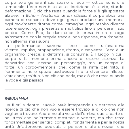
corpo solo genera il suo spazio di eco — ottico, sonoro e
temporale. L’eco non è soltanto ripetizione: è scarto, ritardo,
deformazione. È ciò che resta quando la fonte si è già spostata
altrove. In
Echo – Anatomia di un riflesso
, il corpo abita una
camera di risonanza dove ogni gesto produce una memoria:
ogni movimento ritorna come immagine, ogni respiro diventa
luce e suono, ogni presenza si moltiplica fino a perdere il suo
centro. Come Eco, la danzatrice è presa in un dialogo
asimmetrico con la propria traccia: non risponde, ma rimbalza;
non afferma, ma risuona.
La performance seziona l’eco come un’anatomia
vivente: impulso, propagazione, ritorno, dissolvenza. L’eco è un
organismo: cresce, si deforma, si consuma. È il luogo in cui il
corpo si fa memoria prima ancora di essere assenza. La
danzatrice non incarna un personaggio, ma un campo di
forze: un corpo-memoria che, come la ninfa del mito, si
frammenta nello spazio audiovisivo fino a diventare riflesso,
vibrazione, residuo. Non ciò che parla, ma ciò che resta quando
la voce è già passata.
FABULA MALA
Da fuori a dentro,
Fabula Mala
intraprende un percorso alla
ricerca di ciò che non vuole essere trovato e di ciò che non
vogliamo trovare. Andremo alla volta dell'ombra; quella parte di
noi stessi che odieremmo mostrare o vedere, ma che resta
fondamentale per sentirci completi, fondamentale per la nostra
unità. Un'attenzione dedicata ai pensieri e alle emozioni che