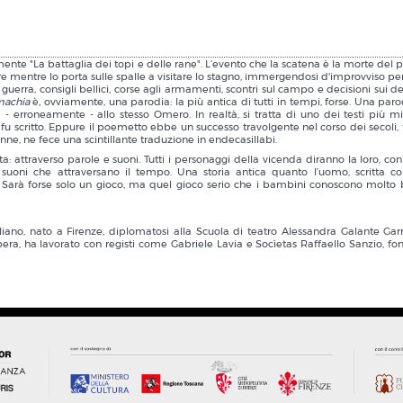
emente "La battaglia dei topi e delle rane". L’evento che la scatena è la morte del 
re mentre lo porta sulle spalle a visitare lo stagno, immergendosi d'improvviso pe
i guerra, consigli bellici, corse agli armamenti, scontri sul campo e decisioni sui de
machia
è, ovviamente, una parodia: la più antica di tutti in tempi, forse. Una paro
- erroneamente - allo stesso Omero. In realtà, si tratta di uno dei testi più mis
ui fu scritto. Eppure il poemetto ebbe un successo travolgente nel corso dei secoli,
ne, ne fece una scintillante traduzione in endecasillabi.
 attraverso parole e suoni. Tutti i personaggi della vicenda diranno la loro, con 
suoni che attraversano il tempo. Una storia antica quanto l’uomo, scritta c
re. Sarà forse solo un gioco, ma quel gioco serio che i bambini conoscono molto b
iano, nato a Firenze, diplomatosi alla Scuola di teatro Alessandra Galante Gar
pera, ha lavorato con registi come Gabriele Lavia e Socìetas Raffaello Sanzio, f