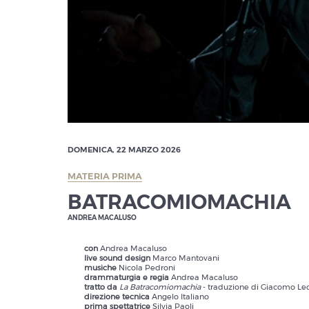
DOMENICA, 22 MARZO 2026
MATERIA PRIMA
BATRACOMIOMACHIA
ANDREA MACALUSO
con
Andrea Macaluso
live sound design
Marco Mantovani
musiche
Nicola Pedroni
drammaturgia e regia
Andrea Macaluso
tratto da
La Batracomiomachia
- traduzione di Giacomo Le
direzione tecnica
Angelo Italiano
prima spettatrice
Silvia Paoli