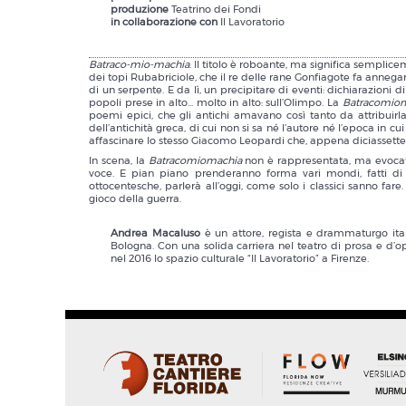
produzione
Teatrino dei Fondi
in collaborazione con
Il Lavoratorio
Batraco-mio-machia
. Il titolo è roboante, ma significa semplic
dei topi Rubabriciole, che il re delle rane Gonfiagote fa annega
di un serpente. E da lì, un precipitare di eventi: dichiarazioni d
popoli prese in alto... molto in alto: sull’Olimpo. La
Batracomio
poemi epici, che gli antichi amavano così tanto da attribuirla 
dell’antichità greca, di cui non si sa né l’autore né l’epoca in c
affascinare lo stesso Giacomo Leopardi che, appena diciassetten
In scena, la
Batracomiomachia
non è rappresentata, ma evocata:
voce. E pian piano prenderanno forma vari mondi, fatti di 
ottocentesche, parlerà all’oggi, come solo i classici sanno fa
gioco della guerra.
Andrea Macaluso
è un attore, regista e drammaturgo ital
Bologna. Con una solida carriera nel teatro di prosa e d’o
nel 2016 lo spazio culturale “Il Lavoratorio” a Firenze.