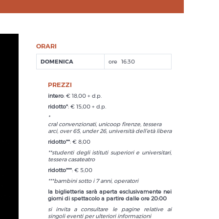
ORARI
DOMENICA
16:30
PREZZI
intero
: € 18,00 + d.p.
ridotto*
: € 15,00 + d.p.
*
cral convenzionati, unicoop firenze, tessera
arci, over 65, under 26, università dell’età libera
ridotto**
: € 8,00
**studenti degli istituti superiori e universitari,
tessera casateatro
ridotto***
: € 5,00
***bambini sotto i 7 anni, operatori
la biglietteria sarà aperta esclusivamente nei
giorni di spettacolo a partire dalle ore 20:00
si invita a consultare le pagine relative ai
singoli eventi per ulteriori informazioni