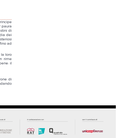
principe
r paura
stini di
dia dei
teriosi
 fino ad
la loro
on rime
ene: il
rone di
ondando