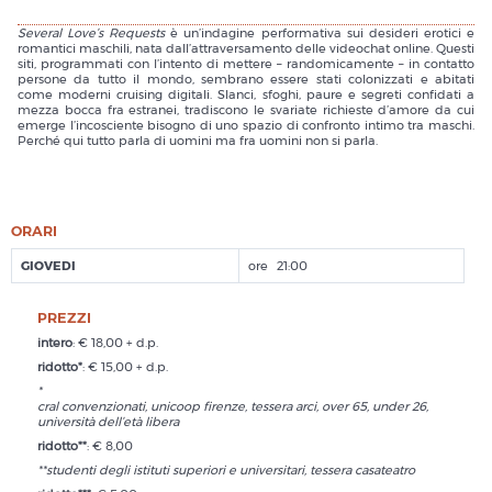
Several Love’s Requests
è un’indagine performativa sui desideri erotici e
romantici maschili, nata dall’attraversamento delle videochat online. Questi
siti, programmati con l’intento di mettere – randomicamente – in contatto
persone da tutto il mondo, sembrano essere stati colonizzati e abitati
come moderni cruising digitali. Slanci, sfoghi, paure e segreti confidati a
mezza bocca fra estranei, tradiscono le svariate richieste d’amore da cui
emerge l’incosciente bisogno di uno spazio di confronto intimo tra maschi.
Perché qui tutto parla di uomini ma fra uomini non si parla.
ORARI
GIOVEDI
21:00
PREZZI
intero
: € 18,00 + d.p.
ridotto*
: € 15,00 + d.p.
*
cral convenzionati, unicoop firenze, tessera arci, over 65, under 26,
università dell’età libera
ridotto**
: € 8,00
**studenti degli istituti superiori e universitari, tessera casateatro