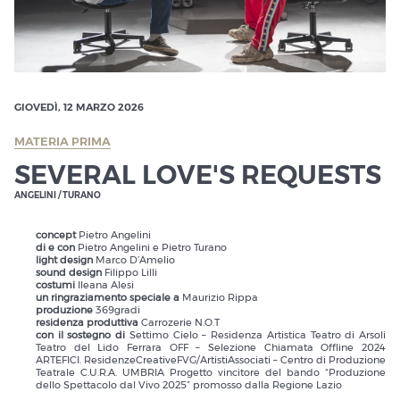
GIOVEDÌ, 12 MARZO 2026
MATERIA PRIMA
SEVERAL LOVE'S REQUESTS
ANGELINI / TURANO
concept
Pietro Angelini
di e con
Pietro Angelini e Pietro Turano
light design
Marco D’Amelio
sound design
Filippo Lilli
costumi
Ileana Alesi
un ringraziamento speciale a
Maurizio Rippa
produzione
369gradi
residenza produttiva
Carrozerie N.O.T
con il sostegno di
Settimo Cielo – Residenza Artistica Teatro di Arsoli
Teatro del Lido Ferrara OFF – Selezione Chiamata Offline 2024
ARTEFICI. ResidenzeCreativeFVG/ArtistiAssociati – Centro di Produzione
Teatrale C.U.R.A. UMBRIA Progetto vincitore del bando “Produzione
dello Spettacolo dal Vivo 2025” promosso dalla Regione Lazio