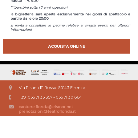
ridotto***
: € 5,00
***bambini sotto i 7 anni, operatori
la biglietteria sarà aperta esclusivamente nei giorni di spettacolo a
partire dalle ore 20:00
si invita a consultare le pagine relative ai singoli eventi per ulteriori
informazioni
ACQUISTA ONLINE
Via Pisana 111 Rosso, 50143 Firenze
+39 055 71 35 357 - 055 71 30 664
cantiere.florida@elsinor.net
-
prenotazioni@teatroflorida.it