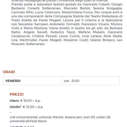
Scienze Pedagogiche presso l’Università degli studi di Firenze.
Prende parte a laboratori teatrali guidati da Giancarlo Cobelli, Giorgio
Barberio Corsetti, Sotterraneo, Marcello Bartoli, Serena Sinigaglia,
Carmelo Rifici, Lucia Calamaro, Massimiliano Civica. Per cinque anni è
uno dei componenti della Compagnia Stabile del Teatro Metastasio di
Prato diretta da Paolo Magelli. Lavora per il cinema e la televisione
con Salvatore Samperi, Antonello Grimaldi, Francesco Vicario, Monica
Vullo e Mario Martone. Viene diretto in teatro, tra gli altri, da Barbara
Nativi, Angelo Savelli, Federico Tiezzi, Stefano Massini, Giancarlo
Cauteruccio, Cristina Pezzoli, Laura Curino, Licia Lanera, Alvia Reale,
Lina Wertmüller, Paolo Magelli, Massimo Castri, Valerio Binasco, Leo
Muscato, Sotterraneo.
ORARI
VENERDI
21:00
PREZZI
intero
: € 18,00 + d.p.
ridotto*
: € 15,00 + d.p.
*
cral convenzionati, unicoop firenze, tessera arci, over 65, under 26,
università dell’età libera