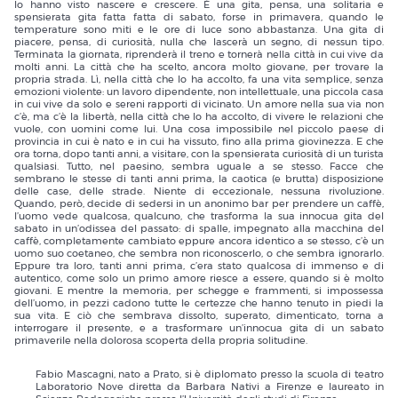
lo hanno visto nascere e crescere. È una gita, pensa, una solitaria e
spensierata gita fatta fatta di sabato, forse in primavera, quando le
temperature sono miti e le ore di luce sono abbastanza. Una gita di
piacere, pensa, di curiosità, nulla che lascerà un segno, di nessun tipo.
Terminata la giornata, riprenderà il treno e tornerà nella città in cui vive da
molti anni. La città che ha scelto, ancora molto giovane, per trovare la
propria strada. Lì, nella città che lo ha accolto, fa una vita semplice, senza
emozioni violente: un lavoro dipendente, non intellettuale, una piccola casa
in cui vive da solo e sereni rapporti di vicinato. Un amore nella sua via non
c’è, ma c’è la libertà, nella città che lo ha accolto, di vivere le relazioni che
vuole, con uomini come lui. Una cosa impossibile nel piccolo paese di
provincia in cui è nato e in cui ha vissuto, fino alla prima giovinezza. E che
ora torna, dopo tanti anni, a visitare, con la spensierata curiosità di un turista
qualsiasi. Tutto, nel paesino, sembra uguale a se stesso. Facce che
sembrano le stesse di tanti anni prima, la caotica (e brutta) disposizione
delle case, delle strade. Niente di eccezionale, nessuna rivoluzione.
Quando, però, decide di sedersi in un anonimo bar per prendere un caffè,
l’uomo vede qualcosa, qualcuno, che trasforma la sua innocua gita del
sabato in un’odissea del passato: di spalle, impegnato alla macchina del
caffè, completamente cambiato eppure ancora identico a se stesso, c’è un
uomo suo coetaneo, che sembra non riconoscerlo, o che sembra ignorarlo.
Eppure tra loro, tanti anni prima, c’era stato qualcosa di immenso e di
autentico, come solo un primo amore riesce a essere, quando si è molto
giovani. E mentre la memoria, per schegge e frammenti, si impossessa
dell’uomo, in pezzi cadono tutte le certezze che hanno tenuto in piedi la
sua vita. E ciò che sembrava dissolto, superato, dimenticato, torna a
interrogare il presente, e a trasformare un’innocua gita di un sabato
primaverile nella dolorosa scoperta della propria solitudine.
Fabio Mascagni, nato a Prato, si è diplomato presso la scuola di teatro
Laboratorio Nove diretta da Barbara Nativi a Firenze e laureato in