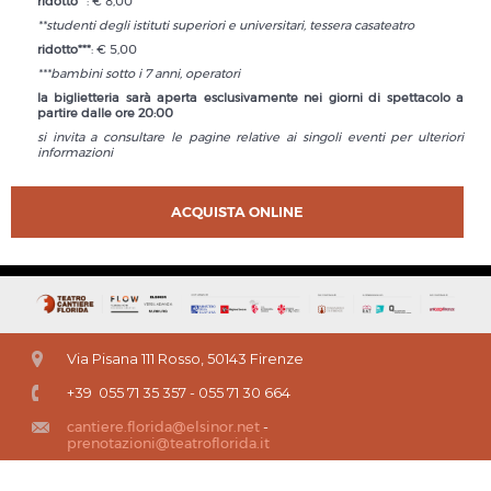
ridotto**
: € 8,00
**studenti degli istituti superiori e universitari, tessera casateatro
ridotto***
: € 5,00
***bambini sotto i 7 anni, operatori
la biglietteria sarà aperta esclusivamente nei giorni di spettacolo a
partire dalle ore 20:00
si invita a consultare le pagine relative ai singoli eventi per ulteriori
informazioni
ACQUISTA ONLINE
Via Pisana 111 Rosso, 50143 Firenze
+39 055 71 35 357 - 055 71 30 664
cantiere.florida@elsinor.net
-
prenotazioni@teatroflorida.it