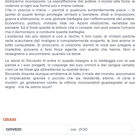
dobbiamo riconoscerlo. La sopraffazione del potere, il ricorso alla forza, la
violenza in ogni sua forma più o meno vistosa.
Che ci piaccia o meno — perché a qualcuno evidentemente piace — lo
spirito di questi tempi privilegia simboli e bandiere, sfide e imposizioni,
guerra e distruzione, in una globale battaglia per l’affermazione del potere.
Economico, politico, militare, fate voi. Azioni diaboliche, verrebbe da
pensare. Ed è forse questa la lettura che ci consola, non può essere l’umano
ma il demoniaco, a condurre questa battaglia.
L’esistenza dei più deboli è così a rischio, il loro ruolo di imbelli pedine
nella scacchiera del maligno è completamente scoperto, le loro anime in
tutto conquistate. Si arroccano, si uniscono, danno la voce per pregare e
maledire, provano a farsi forza agente con quello che hanno. Non si
rassegnano a soccombere, quando va bene.
La storia di Riccardo III entra in questo disegno e lo tratteggia con le sue
parole e i suoi progetti, lo cosparge dei suoi crimini e del sangue versato,
«non ce ne fosse già abbastanza su questa terra».
Riccardo diventa dunque emblema di tutto il male del mondo, sovrumano
e implacabile, grande o piccolo che sia, resistente, eterno. «Il cane è
morto!», gli grideranno contro le vittime inconsolabili guadagnate al suo
regno… ma ne siamo sicuri?
ORARI
GIOVEDI
21:00