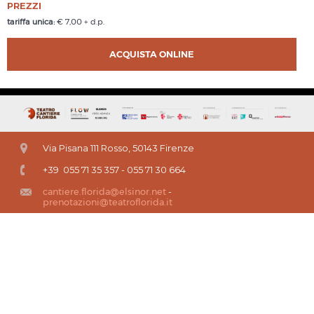
PREZZI
tariffa unica:
€ 7,00 + d.p.
ACQUISTA ONLINE
Via Pisana 111 Rosso, 50143 Firenze
+39 055 71 35 357 - 055 71 30 664
cantiere.florida@elsinor.net
-
prenotazioni@teatroflorida.it
Questo sito fa uso di cookie per migliorare l’esperienza di navigazione degli
utenti e per raccogliere informazioni sull’utilizzo del sito stesso. Proseguendo