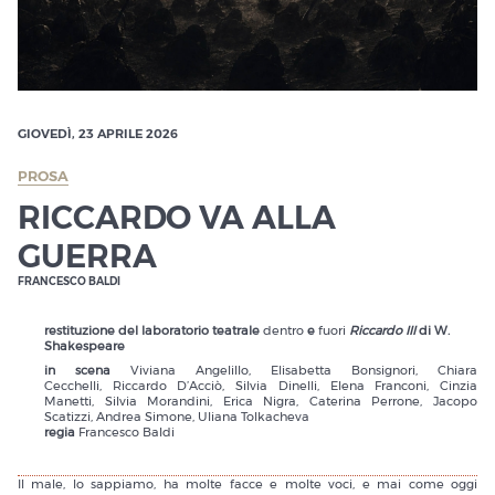
GIOVEDÌ, 23 APRILE 2026
PROSA
RICCARDO VA ALLA
GUERRA
FRANCESCO BALDI
restituzione del laboratorio teatrale
dentro
e
fuori
Riccardo III
di W.
Shakespeare
in scena
Viviana Angelillo, Elisabetta Bonsignori, Chiara
Cecchelli, Riccardo D’Acciò, Silvia Dinelli, Elena Franconi, Cinzia
Manetti, Silvia Morandini, Erica Nigra, Caterina Perrone, Jacopo
Scatizzi, Andrea Simone, Uliana Tolkacheva
regia
Francesco Baldi
Il male, lo sappiamo, ha molte facce e molte voci, e mai come oggi